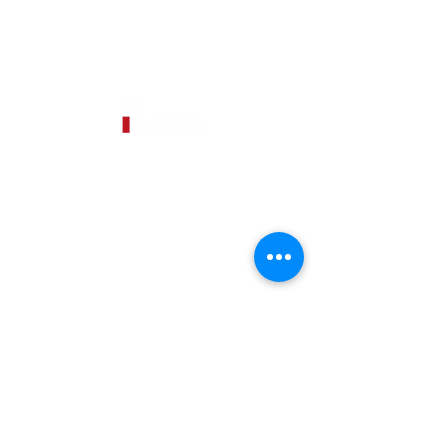
Obrigado por visitar o nosso site,
qualquer dúvida,
entre em contato.
Email: arturo@editorainova.com.br
Av. São Gabriel, 201, Cj. 1010
Jardim Paulista, São Paulo - SP
Cep. 01435.001